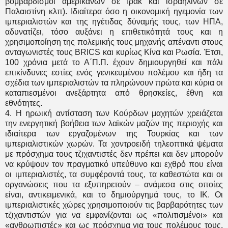
βομβαρδισμοί αμερικανών σε Ιράκ και ισραηλινών σε
Παλαιστίνη κλπ). Ιδιαίτερα όσο η οικονομική ηγεμονία των
ιμπεριαλιστών και της ηγέτιδας δύναμής τους, των ΗΠΑ,
αδυνατίζει, τόσο αυξάνει η επιθετικότητά τους και η
χρησιμοποίηση της πολεμικής τους μηχανής απέναντι στους
ανταγωνιστές τους BRICS και κυρίως Κίνα και Ρωσία. Έτσι,
100 χρόνια μετά το Α΄Π.Π. έχουν δημιουργηθεί και πάλι
επικίνδυνες εστίες ενός γενικευμένου πολέμου και ήδη τα
σχέδια των ιμπεριαλιστών τα πληρώνουν πρώτα και κύρια οι
καταπιεσμένοι ανεξάρτητα από θρησκείες, έθνη και
εθνότητες.
4. Η ηρωική αντίσταση των Κούρδων μαχητών χρειάζεται
την ενεργητική βοήθεια των λαϊκών μαζών της περιοχής και
ιδιαίτερα των εργαζομένων της Τουρκίας και των
ιμπεριαλιστικών χωρών. Τα χοντροειδή τηλεοπτικά ψέματα
με πρόσχημα τους τζιχαντιστές δεν πρέπει και δεν μπορούν
να κρύψουν τον πραγματικό υπεύθυνο και εχθρό που είναι
οι ιμπεριαλιστές, τα συμφέροντά τους, τα καθεστώτα και οι
οργανώσεις που τα εξυπηρετούν – ανάμεσα στις οποίες
είναι, αντικειμενικά, και το δημιούργημά τους, το ΙΚ. Οι
ιμπεριαλιστικές χώρες χρησιμοποιούν τις βαρβαρότητες των
τζιχαντιστών για να εμφανίζονται ως «πολιτισμένοι» και
«ανθρωπιστές» και ως πρόσχημα για τους πολέμους τους,