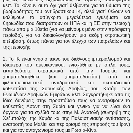
κλπ. Το κάνουν αυτό όχι γιατί θλίβονται για τα θύματα της
βαρβαρότητας του αντιδραστικού ΙΚ, αλλά γιατί θέλουν να
καλύψουν τα ασύγκριτα μεγαλύτερα εγκλήματα και
θηριωδίες που διαπράττουν οι ΗΠΑ και η ΕΕ στην περιοχή
πάνω από μια 10ετία (για να μείνουμε μόνο στην πρόσφατη
περίοδο), για να δικαιολογήσουν μια ακόμη στρατιωτική
επέμβαση, όπως πάντα για τον έλεγχο των πετρελαίων και
της περιοχής.
2. Το ΙΚ είναι γνήσιο τέκνο του διεθνούς ιμπεριαλισμού και
ιδιαίτερα του αμερικάνικου, ενισχύθηκε με όπλα τους,
εκπαιδεύτηκε στρατιωτικά από την Τουρκία και
χρηματοδοτήθηκε (και χρηματοδοτείται) από τα
φιλοϊμπεριαλιστικά αντιδραστικά και σκοταδιστικά
καθεστώτα της Σαουδικής Αραβίας, του Κατάρ, των
Ενωμένων Αραβικών Εμιράτων κλπ. Συγκροτήθηκε από τις
ίδιες δυνάμεις στην προσπάθειά τους να ανατρέψουν το
καθεστώς Άσαντ στη Συρία και γενικά για να είναι ένα
όργανο για τα σχέδιά τους στην Μ. Ανατολή (συντριβή της
Χεζμπολάχ, της Χαμάς και της Παλαιστινιακής αντίστασης,
ανατροπή του Μαλίκι και περιορισμό της επιρροής του Ιράν)
και για τον ανταγωνισμό τους με Ρωσία-Κίνα.