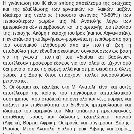
Η γιγάντωση του ΙΚ είναι επίσης αποτέλεσμα της φτώχειας
και της εξαθλίωσης των εργατικών και λαϊκών μαζών,
ιδιαίτερα της νεολαίας (ποσοστά ανεργίας 70-80%!) των
περισσότερων χωρών της Μ. Ανατολής λόγω των
ιμπεριαλιστικών επεμβάσεων και της αρπαγής του πλούτου
της περιοχής. Ακόμη η κατοχή του Ιράκ (και του Αφγανιστάν),
η εγκατάσταση κυβερνήσεων-μαριονέτα, η περιθωριοποίηση
του σουνιτικού πληθυσμού από την πολιτική ζωή, η
υποδαύλιση των εθνοθρησκευτικών συγκρούσεων ως βάση
για τη γνωστή πολιτική του «διαίρει και βασίλευε»,
αποτέλεσαν πρόσφορο έδαφος για τον ισλαμικό τζιχαντισμό
όχι μόνο σ’ αυτές τις χώρες αλλά και σε μια σειρά από άλλες
χώρες της Δύσης όπου υπάρχουν πολλοί μουσουλμάνοι
μετανάστες.
3. Οι δραματικές εξελίξεις στη Μ. Ανατολή είναι και αυτές
αποτέλεσμα της κρίσης του παγκόσμιου καπιταλιστικού
συστήματος, που σταδιακά παίρνει όλο και νέες μορφές και
αυξάνει την επιθετικότητα του διεθνούς ιμπεριαλισμού και
ιδιαίτερα του αμερικάνικου. Μια κατάσταση πρωτοφανούς
αστάθειας, χάους και διάλυσης εξαπλώνεται παντού
(Αφρική, Βόρεια Αφρική, Ουκρανία και σύγκρουση Δύσης-
Ρωσίας, Μέση Ανατολή, διάλυση Ιράκ, Λιβύης και Συρίας,