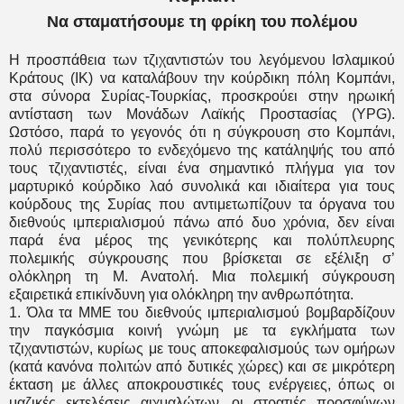
Να σταματήσουμε τη φρίκη του πολέμου
Η προσπάθεια των τζιχαντιστών του λεγόμενου Ισλαμικού
Κράτους (ΙΚ) να καταλάβουν την κούρδικη πόλη Κομπάνι,
στα σύνορα Συρίας-Τουρκίας, προσκρούει στην ηρωική
αντίσταση των Μονάδων Λαϊκής Προστασίας (YPG).
Ωστόσο, παρά το γεγονός ότι η σύγκρουση στο Κομπάνι,
πολύ περισσότερο το ενδεχόμενο της κατάληψής του από
τους τζιχαντιστές, είναι ένα σημαντικό πλήγμα για τον
μαρτυρικό κούρδικο λαό συνολικά και ιδιαίτερα για τους
κούρδους της Συρίας που αντιμετωπίζουν τα όργανα του
διεθνούς ιμπεριαλισμού πάνω από δυο χρόνια, δεν είναι
παρά ένα μέρος της γενικότερης και πολύπλευρης
πολεμικής σύγκρουσης που βρίσκεται σε εξέλιξη σ’
ολόκληρη τη Μ. Ανατολή. Μια πολεμική σύγκρουση
εξαιρετικά επικίνδυνη για ολόκληρη την ανθρωπότητα.
1. Όλα τα ΜΜΕ του διεθνούς ιμπεριαλισμού βομβαρδίζουν
την παγκόσμια κοινή γνώμη με τα εγκλήματα των
τζιχαντιστών, κυρίως με τους αποκεφαλισμούς των ομήρων
(κατά κανόνα πολιτών από δυτικές χώρες) και σε μικρότερη
έκταση με άλλες αποκρουστικές τους ενέργειες, όπως οι
μαζικές εκτελέσεις αιχμαλώτων, οι στρατιές προσφύγων